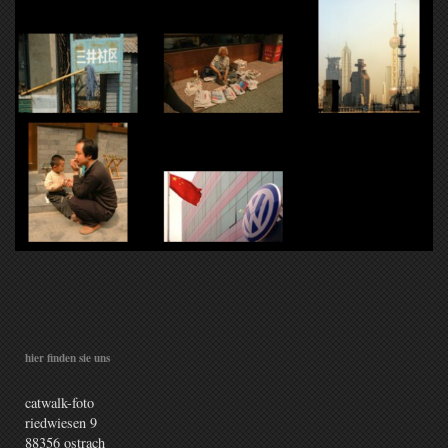
hier finden sie uns
catwalk-foto
riedwiesen
9
88356
ostrach