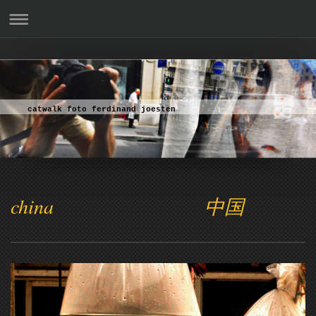
catwalk foto ferdinand joesten
china 中国