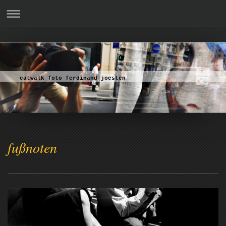
catwalk foto ferdinand joesten
fußnoten