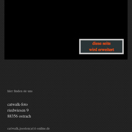
hier finden sie uns
catwalk-foto
riedwiesen
9
88356
ostrach
catwalk.joesten(at)t-online.de